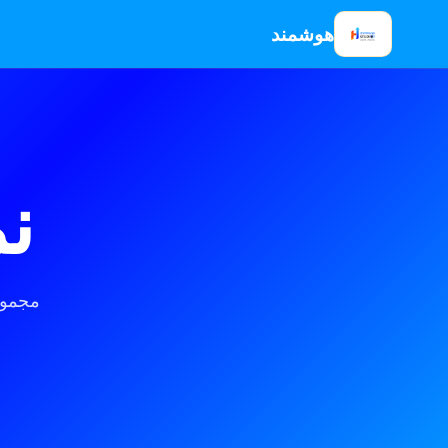
هوشمند
ن
مجموع