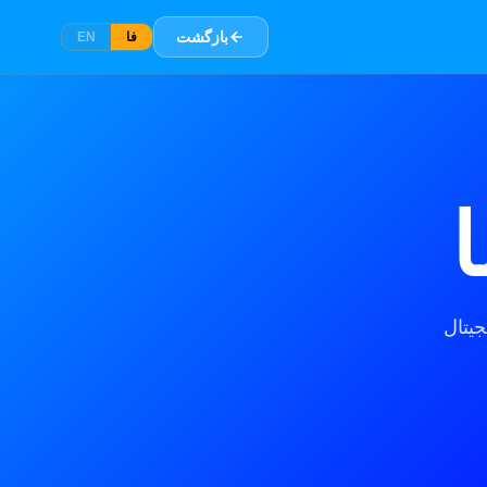
بازگشت
فا
EN
یتال